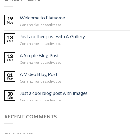
Welcome to Flatsome
19
Nov
en
Comentarios desactivados
Welcome
to
Just another post with A Gallery
13
Flatsome
Oct
en
Comentarios desactivados
Just
another
A Simple Blog Post
13
post
Oct
en
Comentarios desactivados
with
A
A
Simple
A Video Blog Post
Gallery
01
Blog
Ene
en
Comentarios desactivados
Post
A
Video
Just a cool blog post with Images
30
Blog
Dic
en
Comentarios desactivados
Post
Just
a
cool
RECENT COMMENTS
blog
post
with