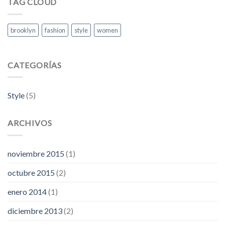
TAG CLOUD
Images
brooklyn
fashion
style
women
CATEGORÍAS
Style
(5)
ARCHIVOS
noviembre 2015
(1)
octubre 2015
(2)
enero 2014
(1)
diciembre 2013
(2)