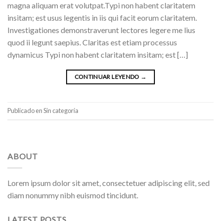
magna aliquam erat volutpat.Typi non habent claritatem
insitam; est usus legentis in iis qui facit eorum claritatem.
Investigationes demonstraverunt lectores legere me lius
quod ii legunt saepius. Claritas est etiam processus
dynamicus Typi non habent claritatem insitam; est […]
CONTINUAR LEYENDO
→
Publicado en Sin categoría
ABOUT
Lorem ipsum dolor sit amet, consectetuer adipiscing elit, sed
diam nonummy nibh euismod tincidunt.
LATEST POSTS