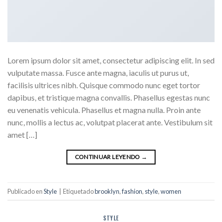
Lorem ipsum dolor sit amet, consectetur adipiscing elit. In sed
vulputate massa. Fusce ante magna, iaculis ut purus ut,
facilisis ultrices nibh. Quisque commodo nunc eget tortor
dapibus, et tristique magna convallis. Phasellus egestas nunc
eu venenatis vehicula. Phasellus et magna nulla. Proin ante
nunc, mollis a lectus ac, volutpat placerat ante. Vestibulum sit
amet […]
CONTINUAR LEYENDO
→
Publicado en
Style
|
Etiquetado
brooklyn
,
fashion
,
style
,
women
STYLE