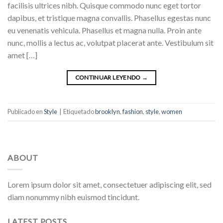
facilisis ultrices nibh. Quisque commodo nunc eget tortor
dapibus, et tristique magna convallis. Phasellus egestas nunc
eu venenatis vehicula. Phasellus et magna nulla. Proin ante
nunc, mollis a lectus ac, volutpat placerat ante. Vestibulum sit
amet […]
CONTINUAR LEYENDO
→
Publicado en
Style
|
Etiquetado
brooklyn
,
fashion
,
style
,
women
ABOUT
Lorem ipsum dolor sit amet, consectetuer adipiscing elit, sed
diam nonummy nibh euismod tincidunt.
LATEST POSTS