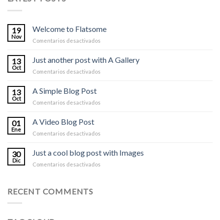
Welcome to Flatsome
19
Nov
en
Comentarios desactivados
Welcome
to
Just another post with A Gallery
13
Flatsome
Oct
en
Comentarios desactivados
Just
another
A Simple Blog Post
13
post
Oct
en
Comentarios desactivados
with
A
A
Simple
A Video Blog Post
Gallery
01
Blog
Ene
en
Comentarios desactivados
Post
A
Video
Just a cool blog post with Images
30
Blog
Dic
en
Comentarios desactivados
Post
Just
a
cool
RECENT COMMENTS
blog
post
with