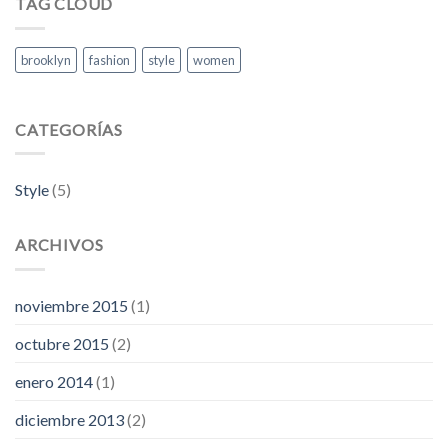
TAG CLOUD
Images
brooklyn
fashion
style
women
CATEGORÍAS
Style
(5)
ARCHIVOS
noviembre 2015
(1)
octubre 2015
(2)
enero 2014
(1)
diciembre 2013
(2)